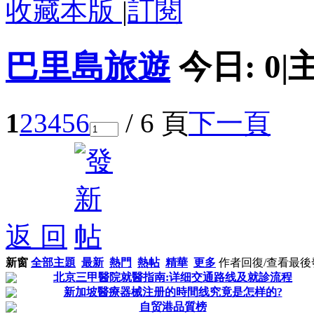
收藏本版
|
訂閱
巴里島旅遊
今日:
0
|
1
2
3
4
5
6
/ 6 頁
下一頁
返 回
新窗
全部主題
最新
熱門
熱帖
精華
更多
作者
回復/查看
最後
北京三甲醫院就醫指南:详细交通路线及就診流程
新加坡醫療器械注册的時間线究竟是怎样的?
自贸港品質榜