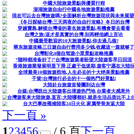
中國大陸旅遊景點與優質行程
澎湖旅遊自由行中國各地旅遊景點推薦
現在可以去台灣旅遊嗎?全面解析台灣旅遊現状與未来展望
《冬日探秘台灣:三天两夜的自由行攻略》冬日的台灣
穿越寶島,解锁台灣省的著名旅遊景點,有機會要去看看
台灣之旅:這才是真實的台灣,别再輕信網上言论
中國最受歡迎的10大旅遊景點,你去過几個?
華东旅遊攻略三日遊自由行费用多少钱,收藏這一篇就够
台灣彰化4個自驾遊小眾景點攻略推薦
“随時都准备好了!”台灣旅遊業者盼望大陸遊客早日回流
香港旅遊業發展明显下滑,正處于低迷期,遊客宁愿在大陸
全球最美10個旅遊胜地,人生必去的十大绝美景點推薦
干貨!台灣旅行必去的十一個热門好景點!
大陸赴台旅遊首發團到达台灣
台媒:台灣跌出大陸遊客出境遊热門地 台業者大感意外
台灣遊客来大陸旅遊,直言:大陸哪都好,就是生活品质比不上
台大巴事故罹难陸客24日火化 家属带骨灰返大陸
下一頁 »
1
2
3
4
5
6
/ 6 頁
下一頁