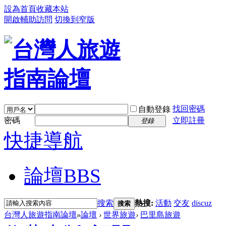
設為首頁
收藏本站
開啟輔助訪問
切換到窄版
找回密碼
自動登錄
密碼
立即註冊
登錄
快捷導航
論壇
BBS
搜索
熱搜:
活動
交友
discuz
搜索
台灣人旅遊指南論壇
»
論壇
›
世界旅遊
›
巴里島旅遊